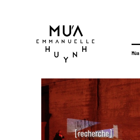
Múa 
[recherche]