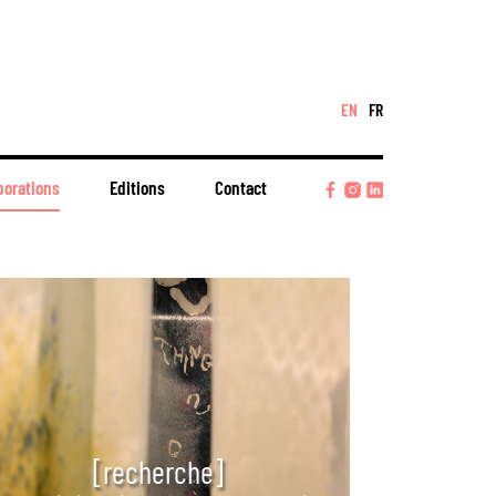
EN
FR
borations
Editions
Contact
[recherche]