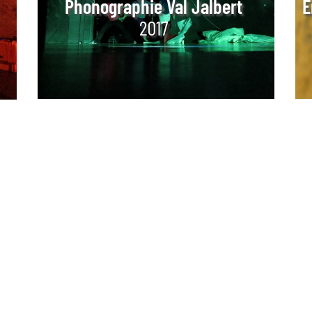
Phonographie Val Jalbert
E
2017