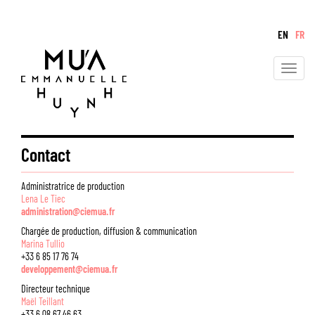
EN
FR
Toggle
navigati
Contact
Administratrice de production
Lena Le Tiec
administration@ciemua.fr
Chargée de production, diffusion & communication
Marina Tullio
+33 6 85 17 76 74
developpement@ciemua.fr
Directeur technique
Maël Teillant
+33 6 08 67 46 63